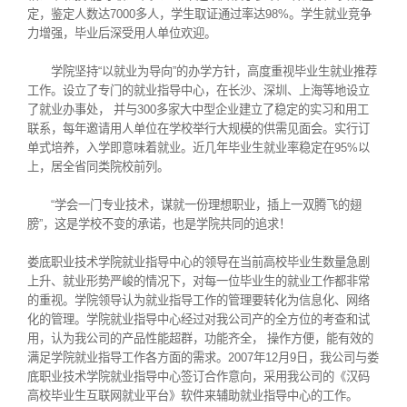
定，鉴定人数达7000多人，学生取证通过率达98%。学生就业竞争
力增强，毕业后深受用人单位欢迎。
学院坚持“以就业为导向”的办学方针，高度重视毕业生就业推荐
工作。设立了专门的就业指导中心，在长沙、深圳、上海等地设立
了就业办事处， 并与300多家大中型企业建立了稳定的实习和用工
联系，每年邀请用人单位在学校举行大规模的供需见面会。实行订
单式培养，入学即意味着就业。近几年毕业生就业率稳定在95%以
上，居全省同类院校前列。
“学会一门专业技术，谋就一份理想职业，插上一双腾飞的翅
膀”，这是学校不变的承诺，也是学院共同的追求！
娄底职业技术学院就业指导中心的领导在当前高校毕业生数量急剧
上升、就业形势严峻的情况下，对每一位毕业生的就业工作都非常
的重视。学院领导认为就业指导工作的管理要转化为信息化、网络
化的管理。学院就业指导中心经过对我公司产的全方位的考查和试
用，认为我公司的产品性能超群，功能齐全， 操作方便，能有效的
满足学院就业指导工作各方面的需求。2007年12月9日，我公司与娄
底职业技术学院就业指导中心签订合作意向，采用我公司的《汉码
高校毕业生互联网就业平台》软件来辅助就业指导中心的工作。