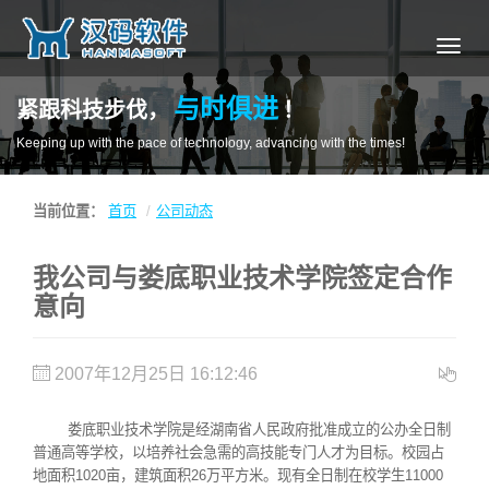
导
航
与时俱进
紧跟科技步伐，
！
Keeping up with the pace of technology, advancing with the times!
当前位置：
首页
公司动态
我公司与娄底职业技术学院签定合作
意向
2007年12月25日 16:12:46
娄底职业技术学院是经湖南省人民政府批准成立的公办全日制
普通高等学校，以培养社会急需的高技能专门人才为目标。校园占
地面积1020亩，建筑面积26万平方米。现有全日制在校学生11000