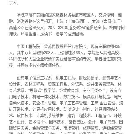
余人。
学院座落在美丽的国家级森林城娄底市城区内，交通便利，湘
黔、洛湛铁路在这里相汇，上瑞（上海-瑞丽）、太澳（太原-澳门）
高速公路在这里交叉，207、320国道及4条省道贯通全市。校园绿树
掩映，环境幽雅，是读书、治学的理想园地。
中国工程院院士曾苏民教授担任名誉院长。现有专职教师435
人，其中双师型教师208人，正副教授166人。学院还从其他高校、
科研院所和大型企业聘请了实践经验丰富的专家、学者担任兼职教
授，并聘有多名外籍教师任教。
设有电子信息工程系、机电工程系、财经贸易系、建筑与艺术
设计系、农林工程系、资源工程系、外语系、公共事务管理系、体
育艺术系、“思政课” 教学部、继续教育部。专业门类齐全，设有应
用电子技术、机电一体化技术、数控技术、模具设计与制造、电气
自动化技术、安全技术管理、电子工艺与管理、工商 企业管理、煤
矿开采技术、计算机应用技术、动漫设计与制作、计算机网络技
术、软件技术、计算机系统维护、建筑工程技术、工程造价、环境
艺术设计、艺术设 计、园林技术、畜牧兽医、会计、电子商务、国
际贸易实务、金融管理与实务、市场营销、旅游管理、连锁经营管