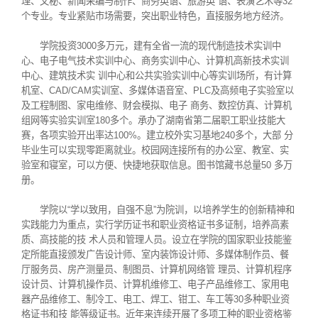
理、文秘、新闻采编与制作、商务英语、旅游英 语、表演艺术等32
个专业。专业紧贴市场需要，突出职业特色，直接服务地方经济。
学院投资3000多万元，建有全省一流的现代制造技术实训中
心、电子电气技术实训中心、商务实训中心、计算机高新技术实训
中心、建筑技术实 训中心和公共实验实训中心等实训场所，有计算
机室、CAD/CAM实训室、多媒体语音室、PLC及高频电子实验室以
及工程制图、家电维修、财会模拟、电子 商务、数控仿真、计算机
组网等实验实训室180多个。承办了湖南省第二届职工职业技能大
赛，各项实验开出率达100%。建立校外实习基地240多个，大部 分
毕业生可以实现零距离就业。校园网连接所有的办公室、教室、实
验室和寝室，可以方便、快捷地获取信息。图书馆藏书总量50 多万
册。
学院以“学以致用，自强不息”为院训，以培养学生的创新精神和
实践能力为重点，实行学历证书和职业资格证书多证制，培养高素
质、高技能的技 术人员和管理人员。设立在学院的国家职业技能鉴
定所能直接颁发广告设计师、室内装饰设计师、多媒体制作员、餐
厅服务员、房产测量员、制图员、计算机网络管 理员、计算机程序
设计员、计算机操作员、计算机维修工、电子产品维修工、家用电
器产品维修工、制冷工、电工、焊工、钳工、车工等30多种职业资
格证书和技 能等级证书。近年来连续开展了多项工种的职业资格鉴