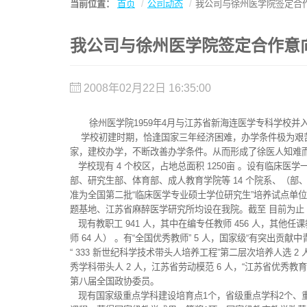
当前位置：
首页
公司动态
我公司与徐州医学院签定合
我公司与徐州医学院签定合作意
2008年02月22日 16:35:00
徐州医学院1959年4月与江苏省新海连医学专科学校并入
学校初建时期，恰逢国家三年经济困难，办学条件极为艰苦
家，建校办学，不断改善办学条件。从而形成了徐医人知难
学校现有 4 个校区，占地总面积 1250亩 。设有临
部、研究生部、体育部、成人教育学院等 14 个院系、（部、
准为全国第二批“临床医学专业硕士学位研究生”培养试点单
题基地、江苏省麻醉医学研究所均设在我院。截至 目前为止 ，全日制
现有教职工 941 人，其中在编专任教师 456 人，其他任课教师 
师 64 人） 。有“全国优秀教师” 5 人，国家级“有突出贡
“ 333 新世纪科学技术带头人培养工程”第二层次培养人选 
秀学科带头人 2 人，江苏省劳动模范 6 人，“江苏省优秀教育
第八届全国政协委员。
现有国家级重点学科建设培育点1个，省级重点学科2个、重