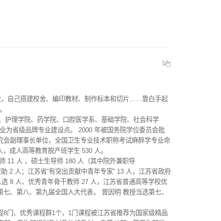
，自己搭建校舍、编印教材、制作标本和切片……靠白手起
。
院、护理学院、药学院、口腔医学系、基础学院、社会科学
业为省级品牌专业建设点。 2000 年被国务院学位委员会批
究会副理事长单位，全国卫生专业技术职称考试麻醉学专业命
 人，成人高等教育脱产班学生 530 人。
师 11 人 、硕士生导师 180 人（其中院外兼职导
助 2 人；江苏省“有突出贡献中青年专家” 13 人，江苏省政府
人选 8 人、优秀青年骨干教师 27 人，江苏省普通高等学校优
授当选第七、第八、第九届全国人大代表， 曾因明 教授当选第七、
8门、优秀课程群1个，1门课程被江苏省推荐为国家级精品