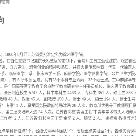
作意向
向
；1960年8月经江苏省委批准定名为徐州医学院。
。在首任党委书记兼院长冯芝庭的带领下，全院师生员工勤俭建院、艰苦创业
而进、自力更生、艰苦创业的精神和品质，并薪火相传影响着一代又一代徐医人
床医学一系、临床医学二系、临床医学三系、麻醉学院、医学影像学院、公共卫生学
院），有 6 所附属医院。共有28个本科专业方向，33个硕士点。其中麻醉学专
位。是全国高等医学教育学会麻醉学教育研究会主任委员单位、临床医学教育研
在校生 5747 人，其中本科生 4433 人 , 专科生 351 人，硕士生 833
48 人。教授 45 人、副教授 150 人，博士 49 人、硕士 194 人，博士生导
献中青年专家” 1 人，享受国务院政府特殊津贴 28 人次，教育部优秀骨干教师项目资
2 人、第三层次培养人选 24 人次，江苏省高校“青蓝工程”中青年学术带头人培养
工作者” 2 人，江苏省“红杉树园丁奖”金奖 2 人、银奖 2 人。 姚福宝 教
点学科建设点2个，省级优秀学科梯队1个；省级重点实验室2个。省级优秀课程