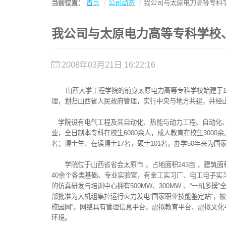
当前位置：
首页
公司动态
我公司与太原电力高等专科
我公司与太原电力高等专科学校
2008年03月21日 16:22:16
山西大学工程学院的前身太原电力高等专科学校始建于195
理，划归山西省人民政府管理，实行中央与地方共建，并经
学院设有电气工程及其自动化、热能与动力工程、自动化、
业，全日制本专科在校生6000余人，成人教育在校生3000
名；博士生、在读博士17名，硕士101名，办学50年来
学院位于山西省省会太原市 ，占地面积243亩 ，建筑面
40余个各类基础、专业实验室，有金工实习厂、电工电子实习
的仿真研发与培训中心拥有500MW、300MW 、“一机
部批准为大机组集控运行火力发电“国家职业技能鉴定站”，
校园网”，网络具有管理信息平台，虚拟教育平台、虚拟文
环境。