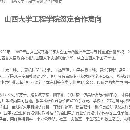
学校、山西大学工程学院签定合作意向
、山西大学工程学院签定合作意向
5年，1997年由原国家教委确定为全国示范性高等工程专科重点建设学校。2
山西省人民政府批准与山西大学实施联合办学，成立山西大学工程学院。
土木工程、计算机科学与技术、工商管理、电子信息工程、建筑环境与设备工
余人。学院现有专职教师248名，其中具有高级专业技术职务的有142人，教授21
为国家电力行业及其他行业培养了本专科等各类毕业生3万余名，以优异的办学成绩
积17.60万平方米。建有教学楼、图书馆、实验楼、仿真研发与培训中心、计
厂等校内实习基地，教学科研仪器总价值4700余万元。学校图书馆建筑面积3
多模”全范围、全过程火电机组仿真机，在硬件配置、模型软件、教练员台功能及
被中国电力企业仿真培训协作网推举为全国电力行业仿真培训协作网副主任单位
化平台，网络连接到每一个办公场所、教室、实验室、学生宿舍和教工宿舍，为