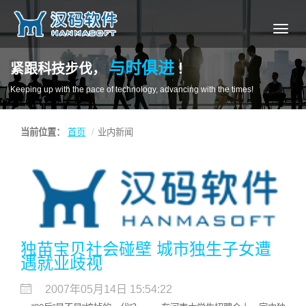
导
航
与时俱进
紧跟科技步伐，
！
Keeping up with the pace of technology, advancing with the times!
当前位置：
首页
业内新闻
独苗宝贝社会碰壁 城市独生子女遭
遇就业歧视
2007年05月14日 15:54:22